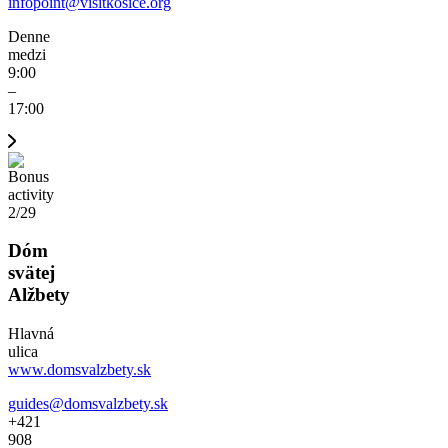
infopoint@visitkosice.org
Denne
medzi
9:00
–
17:00
2/29
Dóm
svätej
Alžbety
Hlavná
ulica
www.domsvalzbety.sk
guides@domsvalzbety.sk
+421
908