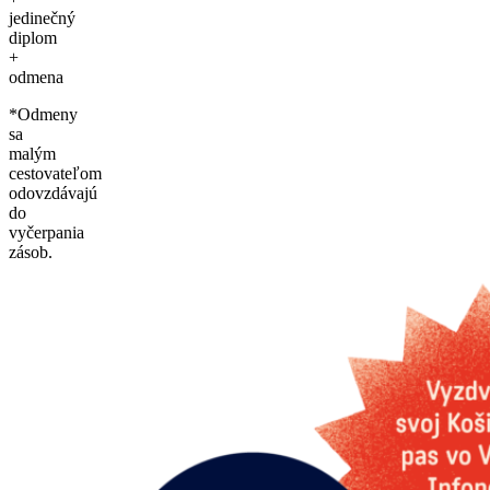
jedinečný
diplom
+
odmena
*Odmeny
sa
malým
cestovateľom
odovzdávajú
do
vyčerpania
zásob.