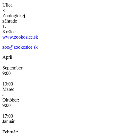
Ulica
k
Zoologickej
záhrade
1,
Košice
www.zookosice.sk
zoo@zookosice.sk
Apríl
–
September:
9:00
–
19:00
Marec
a
Október:
9:00
–
17:00
Január
–
Február: