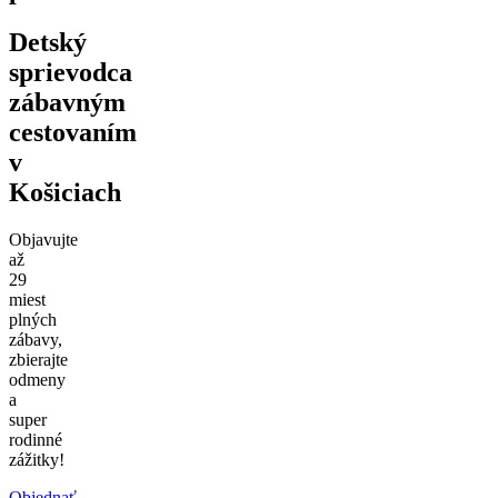
Detský
sprievodca
zábavným
cestovaním
v
Košiciach
Objavujte
až
29
miest
plných
zábavy,
zbierajte
odmeny
a
super
rodinné
zážitky!
Objednať