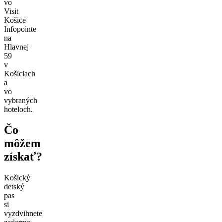
vo
Visit
Košice
Infopointe
na
Hlavnej
59
v
Košiciach
a
vo
vybraných
hoteloch.
Čo
môžem
získať?
Košický
detský
pas
si
vyzdvihnete