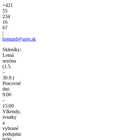
+421
55
234
16
67
|
botgard@upjs.sk
Skleníky:
Letná
sezóna
(1.5.
–
30.9.)
Pracovné
dni:
9:00
–
15:00
Víkendy,
sviatky
a
vybrané
podujatia:
9:00