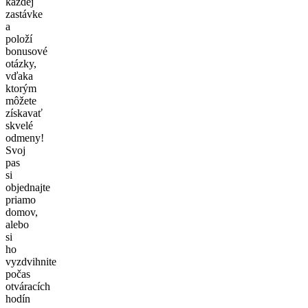
každej
zastávke
a
položí
bonusové
otázky,
vďaka
ktorým
môžete
získavať
skvelé
odmeny!
Svoj
pas
si
objednajte
priamo
domov,
alebo
si
ho
vyzdvihnite
počas
otváracích
hodín