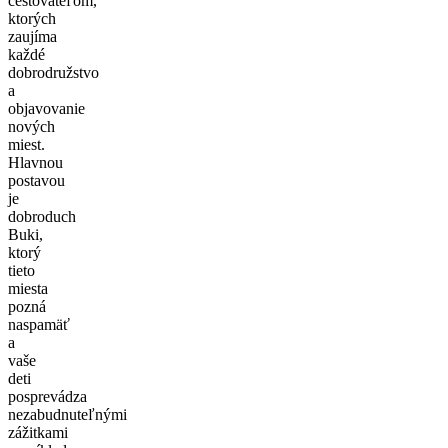
cestovateľom,
ktorých
zaujíma
každé
dobrodružstvo
a
objavovanie
nových
miest.
Hlavnou
postavou
je
dobroduch
Buki,
ktorý
tieto
miesta
pozná
naspamäť
a
vaše
deti
posprevádza
nezabudnuteľnými
zážitkami