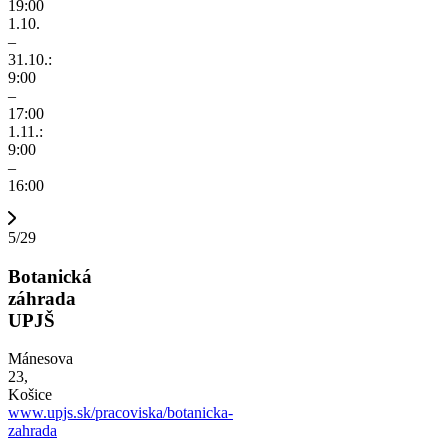
19:00
1.10.
–
31.10.:
9:00
–
17:00
1.11.:
9:00
–
16:00
5/29
Botanická
záhrada
UPJŠ
Mánesova
23,
Košice
www.upjs.sk/pracoviska/botanicka-
zahrada