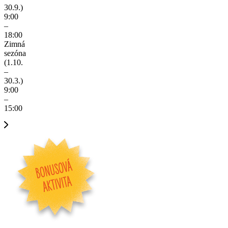
30.9.)
9:00
–
18:00
Zimná
sezóna
(1.10.
–
30.3.)
9:00
–
15:00