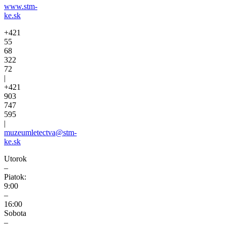
www.stm-
ke.sk
+421
55
68
322
72
|
+421
903
747
595
|
muzeumletectva@stm-
ke.sk
Utorok
–
Piatok:
9:00
–
16:00
Sobota
–