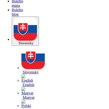
Bukiho
mapa
Bukiho
blog
Slovensky
Slovensky
English
Magyar