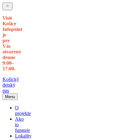
Visit
Košice
Infopoint
je
pre
Vás
otvorený
denne
9:00–
17:00.
Košický
detský
pas
Menu
O
projekte
Ako
to
funguje
Lokality