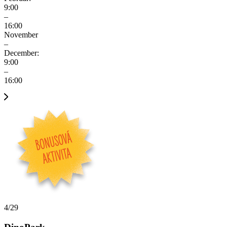
9:00
–
16:00
November
–
December:
9:00
–
16:00
4/29