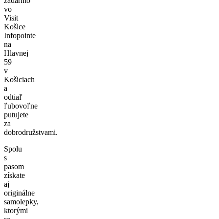
zadarmo
vo
Visit
Košice
Infopointe
na
Hlavnej
59
v
Košiciach
a
odtiaľ
ľubovoľne
putujete
za
dobrodružstvami.
Spolu
s
pasom
získate
aj
originálne
samolepky,
ktorými