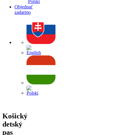
Polski
Objednať
zadarmo
Košický
detský
pas