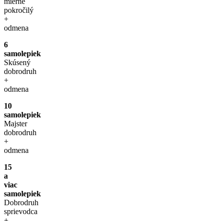
mierne
pokročilý
+
odmena
6
samolepiek
Skúsený
dobrodruh
+
odmena
10
samolepiek
Majster
dobrodruh
+
odmena
15
a
viac
samolepiek
Dobrodruh
sprievodca
+