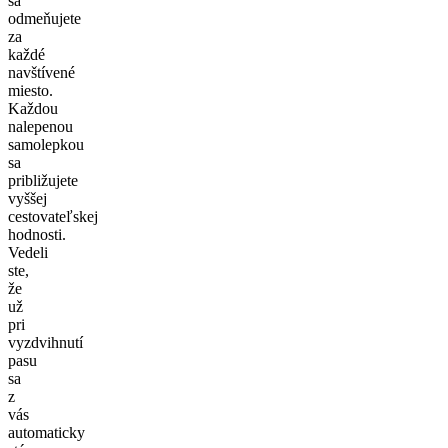
sa
odmeňujete
za
každé
navštívené
miesto.
Každou
nalepenou
samolepkou
sa
približujete
vyššej
cestovateľskej
hodnosti.
Vedeli
ste,
že
už
pri
vyzdvihnutí
pasu
sa
z
vás
automaticky