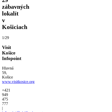
29
zábavných
lokalít
v
Košiciach
1/29
Visit
Košice
Infopoint
Hlavná
59,
Košice
www.visitkosice.org
+421
949
475
777
|