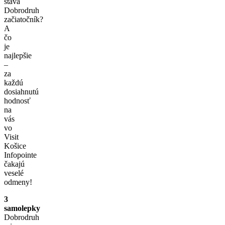
stáva
Dobrodruh
začiatočník?
A
čo
je
najlepšie
–
za
každú
dosiahnutú
hodnosť
na
vás
vo
Visit
Košice
Infopointe
čakajú
veselé
odmeny!
3
samolepky
Dobrodruh