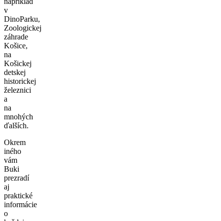
napríklad
v
DinoParku,
Zoologickej
záhrade
Košice,
na
Košickej
detskej
historickej
železnici
a
na
mnohých
ďalších.
Okrem
iného
vám
Buki
prezradí
aj
praktické
informácie
o