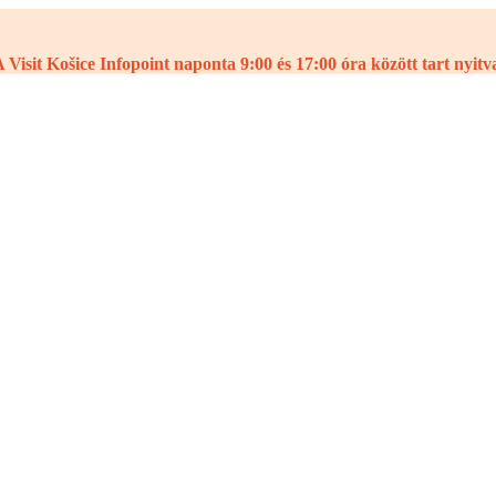
 Visit Košice Infopoint naponta 9:00 és 17:00 óra között tart nyitv