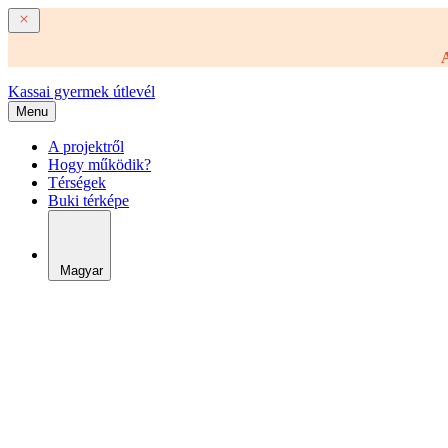
A
Kassai gyermek útlevél
Menu
A projektről
Hogy működik?
Térségek
Buki térképe
Magyar