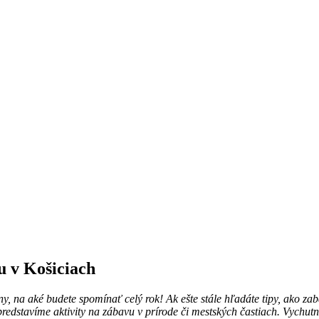
u v Košiciach
ny, na aké budete spomínať celý rok! Ak ešte stále hľadáte tipy, ako za
stavíme aktivity na zábavu v prírode či mestských častiach. Vychutnajt