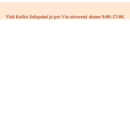
Visit Košice Infopoint je pre Vás otvorený denne 9:00–17:00.