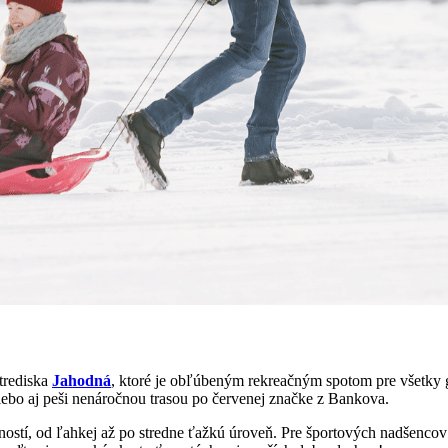
trediska
Jahodná
, ktoré je obľúbeným rekreačným spotom pre všetky 
alebo aj peši nenáročnou trasou po červenej značke z Bankova.
ostí, od ľahkej až po stredne ťažkú úroveň. Pre športových nadšencov 