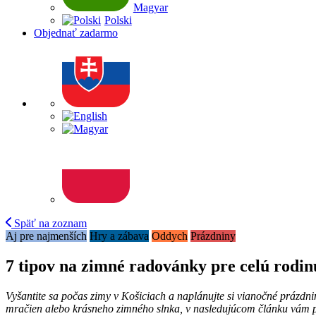
Magyar
Polski
Objednať zadarmo
Späť na zoznam
Aj pre najmenších
Hry a zábava
Oddych
Prázdniny
7 tipov na zimné radovánky pre celú rodin
Vyšantite sa počas zimy v Košiciach a naplánujte si vianočné prázdni
mračien alebo krásneho zimného slnka, v nasledujúcom článku vám pred