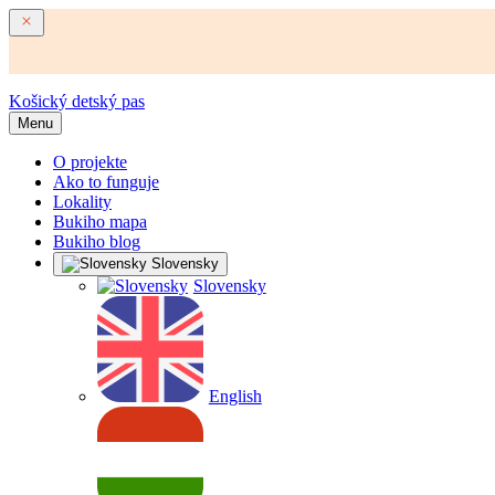
Košický detský pas
Menu
O projekte
Ako to funguje
Lokality
Bukiho mapa
Bukiho blog
Slovensky
Slovensky
English