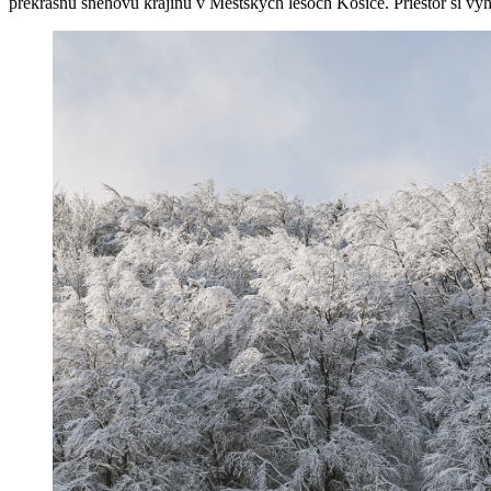
prekrásnu snehovú krajinu v Mestských lesoch Košice. Priestor si vy