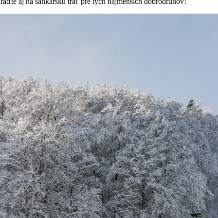
hraďte aj na sankársku trať pre tých najmenších dobrodruhov!